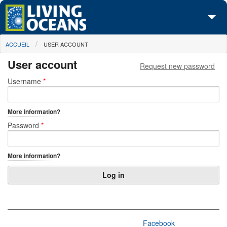
Skip to main content
You are here
ACCUEIL
USER ACCOUNT
À propos de nous
User account
Request new password
Nos campagnes
Primary tabs
Username
*
Centre des Médias
More information?
Les Cartes
Password
*
Passez à l'action
More information?
Facebook