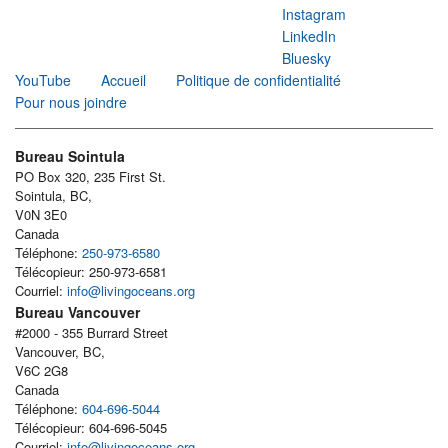
Instagram
LinkedIn
Bluesky
YouTube
Accueil
Politique de confidentialité
Pour nous joindre
Bureau Sointula
PO Box 320, 235 First St.
Sointula, BC,
V0N 3E0
Canada
Téléphone:
250-973-6580
Télécopieur: 250-973-6581
Courriel:
info@livingoceans.org
Bureau Vancouver
#2000 - 355 Burrard Street
Vancouver, BC,
V6C 2G8
Canada
Téléphone:
604-696-5044
Télécopieur: 604-696-5045
Courriel:
info@livingoceans.org