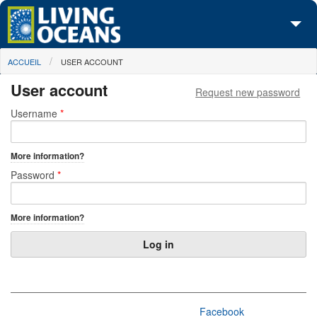
Skip to main content
You are here
ACCUEIL
USER ACCOUNT
À propos de nous
User account
Request new password
Nos campagnes
Primary tabs
Username
*
Centre des Médias
More information?
Les Cartes
Password
*
Passez à l'action
More information?
Facebook