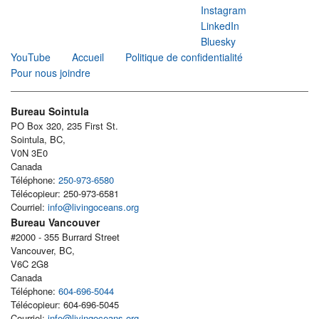
Instagram
LinkedIn
Bluesky
YouTube
Accueil
Politique de confidentialité
Pour nous joindre
Bureau Sointula
PO Box 320, 235 First St.
Sointula, BC,
V0N 3E0
Canada
Téléphone:
250-973-6580
Télécopieur: 250-973-6581
Courriel:
info@livingoceans.org
Bureau Vancouver
#2000 - 355 Burrard Street
Vancouver, BC,
V6C 2G8
Canada
Téléphone:
604-696-5044
Télécopieur: 604-696-5045
Courriel:
info@livingoceans.org