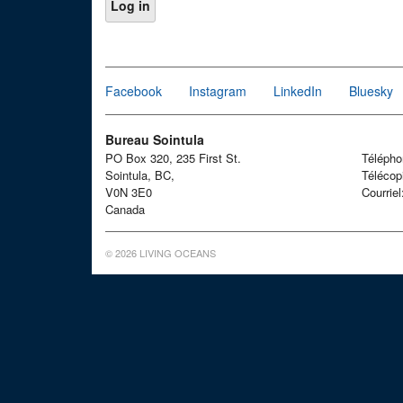
Facebook
Instagram
LinkedIn
Bluesky
Bureau Sointula
PO Box 320, 235 First St.
Téléph
Sointula, BC,
Télécop
V0N 3E0
Courrie
Canada
© 2026 LIVING OCEANS