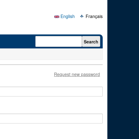
English
Français
Search form
Search
Request new password