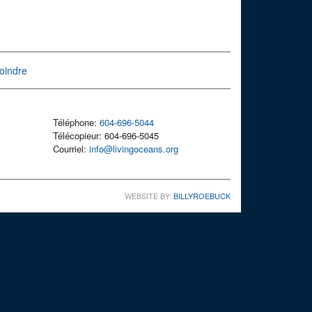
oindre
Téléphone:
604-696-5044
Télécopieur: 604-696-5045
Courriel:
info@livingoceans.org
WEBSITE BY:
BILLYROEBUCK