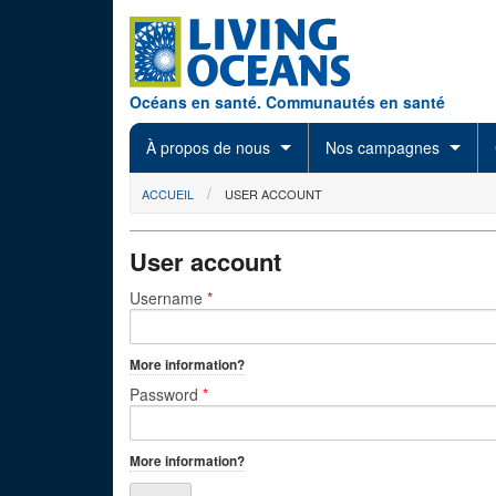
Skip to main content
Océans en santé. Communautés en santé
À propos de nous
Nos campagnes
You are here
ACCUEIL
USER ACCOUNT
User account
Primary tabs
Username
*
More information?
Password
*
More information?