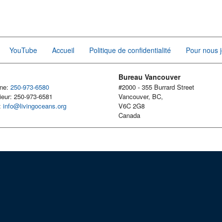
YouTube
Accueil
Politique de confidentialité
Pour nous j
Bureau Vancouver
one:
250-973-6580
#2000 - 355 Burrard Street
ieur: 250-973-6581
Vancouver, BC,
l:
info@livingoceans.org
V6C 2G8
Canada