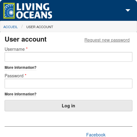
Skip to main content
You are here
ACCUEIL
USER ACCOUNT
À propos de nous
User account
Request new password
Nos campagnes
Primary tabs
Username
*
Centre des Médias
More information?
Les Cartes
Password
*
Passez à l'action
More information?
Facebook