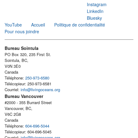
Instagram
LinkedIn
Bluesky
YouTube
Accueil
Politique de confidentialité
Pour nous joindre
Bureau Sointula
PO Box 320, 235 First St.
Sointula, BC,
V0N 3E0
Canada
Téléphone:
250-973-6580
Télécopieur: 250-973-6581
Courriel:
info@livingoceans.org
Bureau Vancouver
#2000 - 355 Burrard Street
Vancouver, BC,
V6C 2G8
Canada
Téléphone:
604-696-5044
Télécopieur: 604-696-5045
Courriel:
info@livingoceans.org