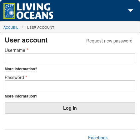
Skip to main content
You are here
ACCUEIL
USER ACCOUNT
À propos de nous
User account
Request new password
Nos campagnes
Primary tabs
Username
*
Centre des Médias
More information?
Les Cartes
Password
*
Passez à l'action
More information?
Facebook