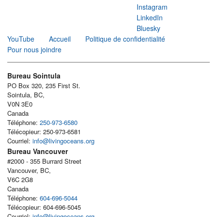
Instagram
LinkedIn
Bluesky
YouTube
Accueil
Politique de confidentialité
Pour nous joindre
Bureau Sointula
PO Box 320, 235 First St.
Sointula, BC,
V0N 3E0
Canada
Téléphone:
250-973-6580
Télécopieur: 250-973-6581
Courriel:
info@livingoceans.org
Bureau Vancouver
#2000 - 355 Burrard Street
Vancouver, BC,
V6C 2G8
Canada
Téléphone:
604-696-5044
Télécopieur: 604-696-5045
Courriel:
info@livingoceans.org