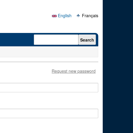
English
Français
Search form
Search
Request new password