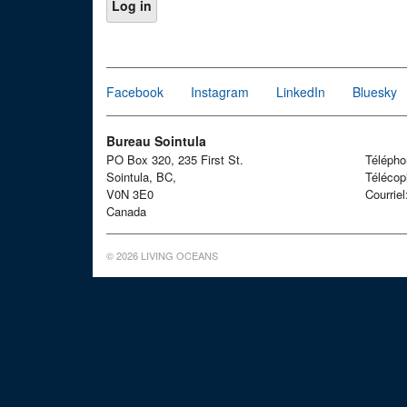
Facebook
Instagram
LinkedIn
Bluesky
Bureau Sointula
PO Box 320, 235 First St.
Téléph
Sointula, BC,
Télécop
V0N 3E0
Courrie
Canada
© 2026 LIVING OCEANS