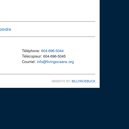
oindre
Téléphone:
604-696-5044
Télécopieur: 604-696-5045
Courriel:
info@livingoceans.org
WEBSITE BY:
BILLYROEBUCK