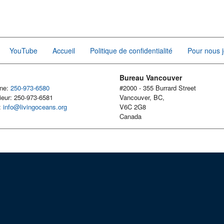
YouTube
Accueil
Politique de confidentialité
Pour nous j
Bureau Vancouver
one:
250-973-6580
#2000 - 355 Burrard Street
ieur: 250-973-6581
Vancouver, BC,
l:
info@livingoceans.org
V6C 2G8
Canada