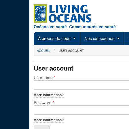
Skip to main content
Océans en santé. Communautés en santé
À propos de nous
Nos campagnes
You are here
ACCUEIL
USER ACCOUNT
User account
Primary tabs
Username
*
More information?
Password
*
More information?