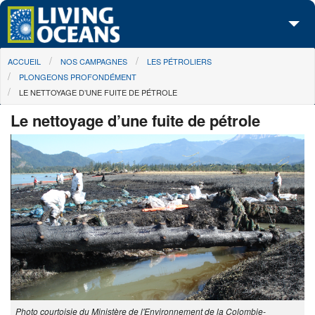
Skip to main content
You are here
ACCUEIL
NOS CAMPAGNES
LES PÉTROLIERS
À propos de nous
PLONGEONS PROFONDÉMENT
LE NETTOYAGE D’UNE FUITE DE PÉTROLE
Nos campagnes
Le nettoyage d’une fuite de pétrole
Centre des Médias
Les Cartes
Passez à l'action
Photo courtoisie du Ministère de l'Environnement de la Colombie-