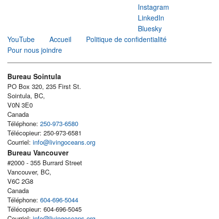
Instagram
LinkedIn
Bluesky
YouTube
Accueil
Politique de confidentialité
Pour nous joindre
Bureau Sointula
PO Box 320, 235 First St.
Sointula, BC,
V0N 3E0
Canada
Téléphone:
250-973-6580
Télécopieur: 250-973-6581
Courriel:
info@livingoceans.org
Bureau Vancouver
#2000 - 355 Burrard Street
Vancouver, BC,
V6C 2G8
Canada
Téléphone:
604-696-5044
Télécopieur: 604-696-5045
Courriel:
info@livingoceans.org