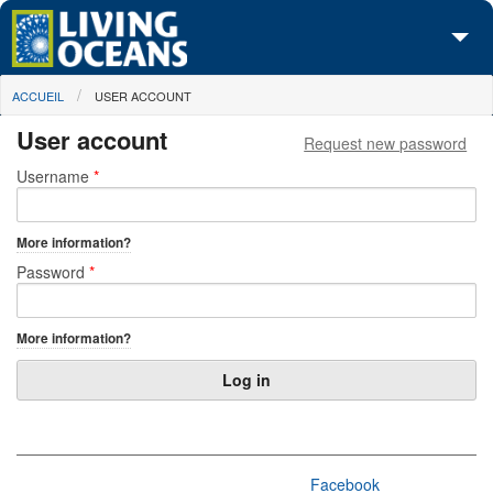
Skip to main content
You are here
ACCUEIL
USER ACCOUNT
À propos de nous
User account
Request new password
Nos campagnes
Primary tabs
Username
*
Centre des Médias
More information?
Les Cartes
Password
*
Passez à l'action
More information?
Facebook